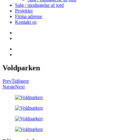
Salg / modtagelse af jord
Projekter
Firma adresse
Kontakt os
Voldparken
Prev
Tidligere
Næste
Next