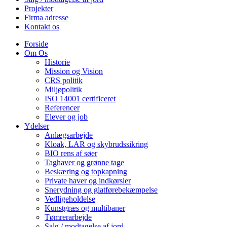
Projekter
Firma adresse
Kontakt os
Forside
Om Os
Historie
Mission og Vision
CRS politik
Miljøpolitik
ISO 14001 certificeret
Referencer
Elever og job
Ydelser
Anlægsarbejde
Kloak, LAR og skybrudssikring
BIO rens af søer
Taghaver og grønne tage
Beskæring og topkapning
Private haver og indkørsler
Snerydning og glatførebekæmpelse
Vedligeholdelse
Kunstgræs og multibaner
Tømrerarbejde
Salg / modtagelse af jord