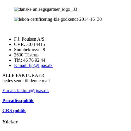
F.J. Poulsen A/S
CVR. 30714415
Snubbekorsvej 8
2630 Tåstrup
Tlf.: 46 76 92 44
E-mail: fjp@fjpas.dk
ALLE FAKTURAER
bedes sendt til denne mail
E-mail: faktura@fjpas.dk
Privatlivspolitik
CRS politik
Ydelser