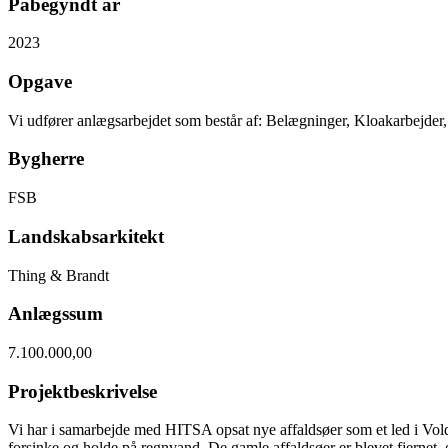
Påbegyndt år
2023
Opgave
Vi udfører anlægsarbejdet som består af: Belægninger, Kloakarbejder
Bygherre
FSB
Landskabsarkitekt
Thing & Brandt
Anlægssum
7.100.000,00
Projektbeskrivelse
Vi har i samarbejde med HITSA opsat nye affaldsøer som et led i Voldp
forsinke og holde på regnvand. De gamle affaldsøer er blevet fjernet, og