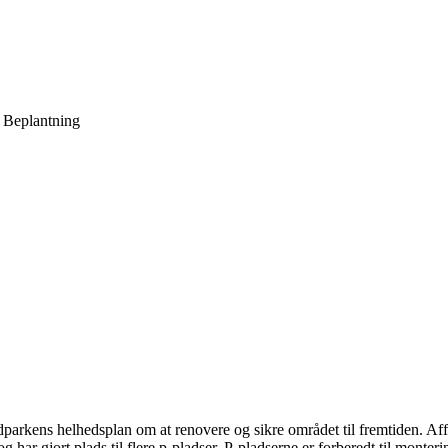
, Beplantning
arkens helhedsplan om at renovere og sikre området til fremtiden. Affa
 har gjort plads til flere p-pladser. P-pladserne er forberedt til monteri