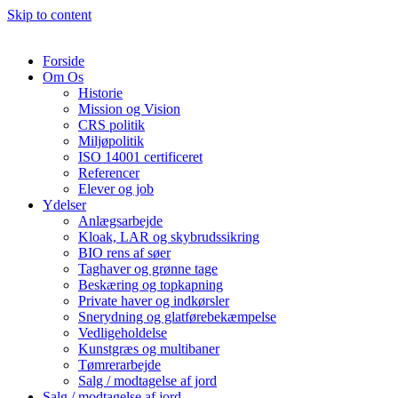
Skip to content
Forside
Om Os
Historie
Mission og Vision
CRS politik
Miljøpolitik
ISO 14001 certificeret
Referencer
Elever og job
Ydelser
Anlægsarbejde
Kloak, LAR og skybrudssikring
BIO rens af søer
Taghaver og grønne tage
Beskæring og topkapning
Private haver og indkørsler
Snerydning og glatførebekæmpelse
Vedligeholdelse
Kunstgræs og multibaner
Tømrerarbejde
Salg / modtagelse af jord
Salg / modtagelse af jord