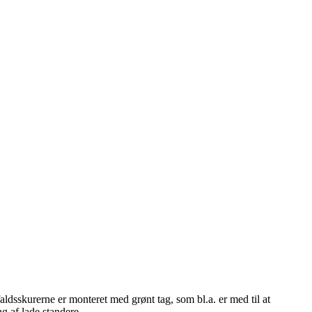
ldsskurerne er monteret med grønt tag, som bl.a. er med til at
ng af lade standere.