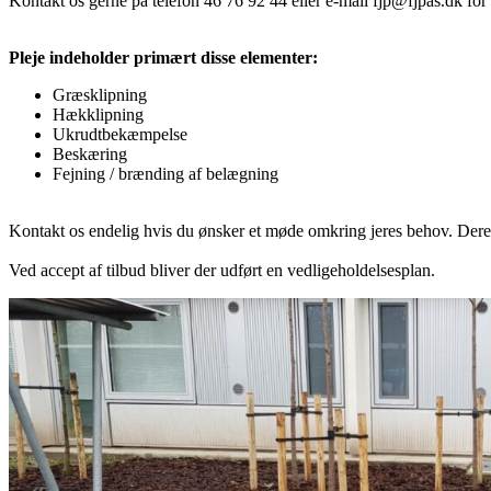
Kontakt os gerne på telefon​ 46 76 92 44 eller e-mail fjp@fjpas.dk​ for
Pleje indeholder primært disse elementer:
Græsklipning
Hækklipning
Ukrudtbekæmpelse
Beskæring
Fejning / brænding af belægning
Kontakt os endelig hvis du ønsker et møde omkring jeres behov. Dereft
Ved accept af tilbud bliver der udført en vedligeholdelsesplan​.