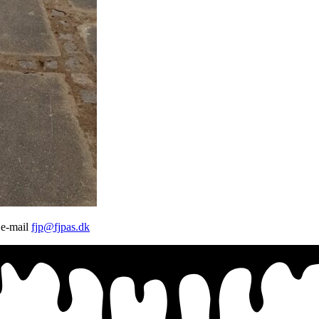
 e-mail
fjp@fjpas.dk