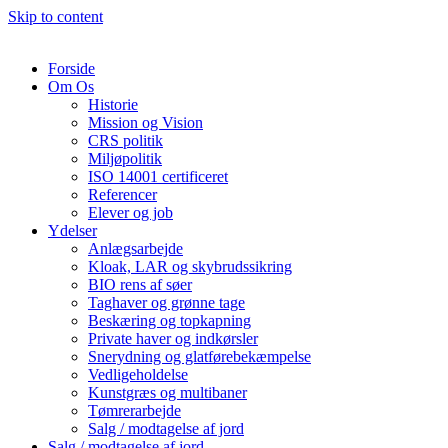
Skip to content
Forside
Om Os
Historie
Mission og Vision
CRS politik
Miljøpolitik
ISO 14001 certificeret
Referencer
Elever og job
Ydelser
Anlægsarbejde
Kloak, LAR og skybrudssikring
BIO rens af søer
Taghaver og grønne tage
Beskæring og topkapning
Private haver og indkørsler
Snerydning og glatførebekæmpelse
Vedligeholdelse
Kunstgræs og multibaner
Tømrerarbejde
Salg / modtagelse af jord
Salg / modtagelse af jord