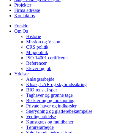
Projekter
Firma adresse
Kontakt os
Forside
Om Os
Historie
Mission og Vision
CRS politik
Miljøpolitik
ISO 14001 certificeret
Referencer
Elever og job
Ydelser
Anlægsarbejde
Kloak, LAR og skybrudssikring
BIO rens af søer
Taghaver og grønne tage
Beskæring og topkapning
Private haver og indkørsler
Snerydning og glatførebekæmpelse
Vedligeholdelse
Kunstgræs og multibaner
Tømrerarbejde
Salg / modtagelse af jord