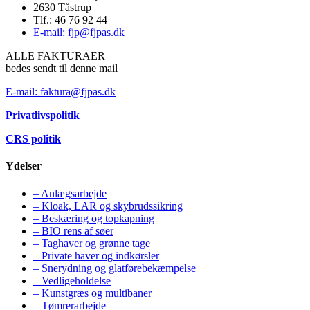
2630 Tåstrup
Tlf.: 46 76 92 44
E-mail: fjp@fjpas.dk
ALLE FAKTURAER
bedes sendt til denne mail
E-mail: faktura@fjpas.dk
Privatlivspolitik
CRS politik
Ydelser
– Anlægsarbejde
– Kloak, LAR og skybrudssikring
– Beskæring og topkapning
– BIO rens af søer
– Taghaver og grønne tage
– Private haver og indkørsler
– Snerydning og glatførebekæmpelse
– Vedligeholdelse
– Kunstgræs og multibaner
– Tømrerarbejde