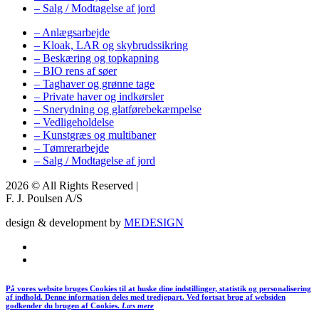
– Salg / Modtagelse af jord
– Anlægsarbejde
– Kloak, LAR og skybrudssikring
– Beskæring og topkapning
– BIO rens af søer
– Taghaver og grønne tage
– Private haver og indkørsler
– Snerydning og glatførebekæmpelse
– Vedligeholdelse
– Kunstgræs og multibaner
– Tømrerarbejde
– Salg / Modtagelse af jord
2026 © All Rights Reserved |
F. J. Poulsen A/S
design & development by
MEDESIGN
På vores website bruges Cookies til at huske dine indstillinger, statistik og personalisering
af indhold. Denne information deles med tredjepart. Ved fortsat brug af websiden
godkender du brugen af Cookies.
Læs mere