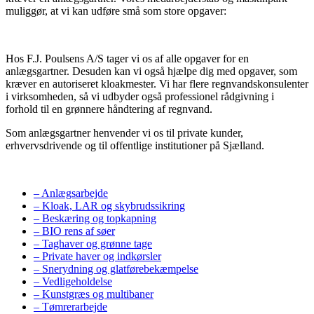
muliggør, at vi kan udføre små som store opgaver:
Hos F.J. Poulsens A/S tager vi os af alle opgaver for en
anlægsgartner. Desuden kan vi også hjælpe dig med opgaver, som
kræver en autoriseret kloakmester. Vi har flere regnvandskonsulenter
i virksomheden, så vi udbyder også professionel rådgivning i
forhold til en grønnere håndtering af regnvand.
Som anlægsgartner henvender vi os til private kunder,
erhvervsdrivende og til offentlige institutioner på Sjælland.
– Anlægsarbejde
– Kloak, LAR og skybrudssikring
– Beskæring og topkapning
– BIO rens af søer
– Taghaver og grønne tage
– Private haver og indkørsler
– Snerydning og glatførebekæmpelse
– Vedligeholdelse
– Kunstgræs og multibaner
– Tømrerarbejde