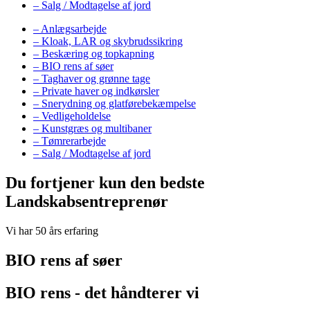
– Salg / Modtagelse af jord
– Anlægsarbejde
– Kloak, LAR og skybrudssikring
– Beskæring og topkapning
– BIO rens af søer
– Taghaver og grønne tage
– Private haver og indkørsler
– Snerydning og glatførebekæmpelse
– Vedligeholdelse
– Kunstgræs og multibaner
– Tømrerarbejde
– Salg / Modtagelse af jord
Du fortjener kun den bedste
Landskabsentreprenør
Vi har 50 års erfaring
BIO rens af søer
BIO rens - det håndterer vi