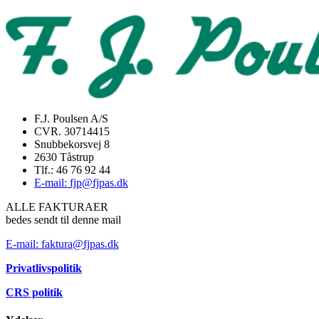
F.J. Poulsen A/S
CVR. 30714415
Snubbekorsvej 8
2630 Tåstrup
Tlf.: 46 76 92 44
E-mail: fjp@fjpas.dk
ALLE FAKTURAER
bedes sendt til denne mail
E-mail: faktura@fjpas.dk
Privatlivspolitik
CRS politik