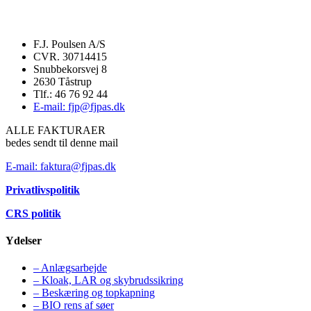
F.J. Poulsen A/S
CVR. 30714415
Snubbekorsvej 8
2630 Tåstrup
Tlf.: 46 76 92 44
E-mail: fjp@fjpas.dk
ALLE FAKTURAER
bedes sendt til denne mail
E-mail: faktura@fjpas.dk
Privatlivspolitik
CRS politik
Ydelser
– Anlægsarbejde
– Kloak, LAR og skybrudssikring
– Beskæring og topkapning
– BIO rens af søer