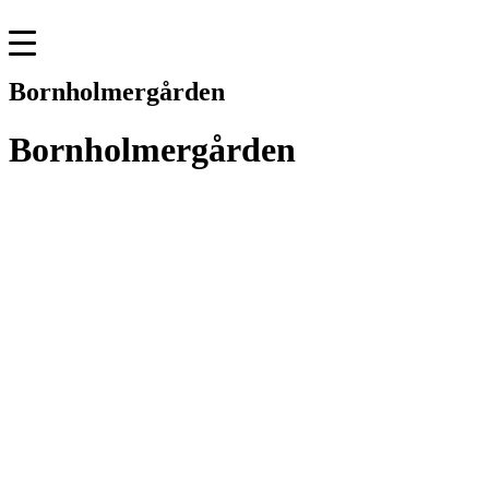
Skip
to
content
Bornholmergården
Bornholmergården