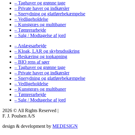
– Taghaver og grønne tage
– Private haver og indkørsler
– Snerydning og glatførebekæmpelse
– Vedligeholdelse
– Kunstgræs og multibaner
– Tømrerarbejde
– Salg / Modtagelse af jord
– Anlægsarbejde
– Kloak, LAR og skybrudssikring
– Beskæring og topkapning
– BIO rens af søer
– Taghaver og grønne tage
– Private haver og indkørsler
– Snerydning og glatførebekæmpelse
– Vedligeholdelse
– Kunstgræs og multibaner
– Tømrerarbejde
– Salg / Modtagelse af jord
2026 © All Rights Reserved |
F. J. Poulsen A/S
design & development by
MEDESIGN