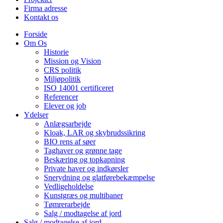
Firma adresse
Kontakt os
Forside
Om Os
Historie
Mission og Vision
CRS politik
Miljøpolitik
ISO 14001 certificeret
Referencer
Elever og job
Ydelser
Anlægsarbejde
Kloak, LAR og skybrudssikring
BIO rens af søer
Taghaver og grønne tage
Beskæring og topkapning
Private haver og indkørsler
Snerydning og glatførebekæmpelse
Vedligeholdelse
Kunstgræs og multibaner
Tømrerarbejde
Salg / modtagelse af jord
Salg / modtagelse af jord