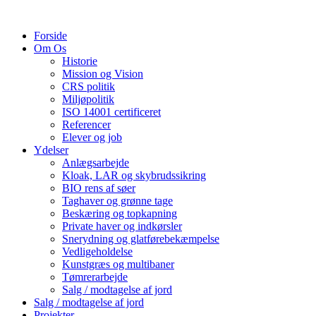
Skip
to
Forside
content
Om Os
Historie
Mission og Vision
CRS politik
Miljøpolitik
ISO 14001 certificeret
Referencer
Elever og job
Ydelser
Anlægsarbejde
Kloak, LAR og skybrudssikring
BIO rens af søer
Taghaver og grønne tage
Beskæring og topkapning
Private haver og indkørsler
Snerydning og glatførebekæmpelse
Vedligeholdelse
Kunstgræs og multibaner
Tømrerarbejde
Salg / modtagelse af jord
Salg / modtagelse af jord
Projekter