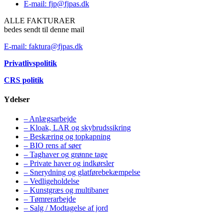
E-mail: fjp@fjpas.dk
ALLE FAKTURAER
bedes sendt til denne mail
E-mail: faktura@fjpas.dk
Privatlivspolitik
CRS politik
Ydelser
– Anlægsarbejde
– Kloak, LAR og skybrudssikring
– Beskæring og topkapning
– BIO rens af søer
– Taghaver og grønne tage
– Private haver og indkørsler
– Snerydning og glatførebekæmpelse
– Vedligeholdelse
– Kunstgræs og multibaner
– Tømrerarbejde
– Salg / Modtagelse af jord