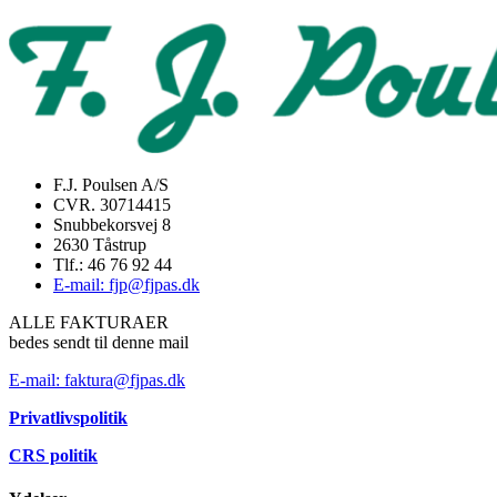
F.J. Poulsen A/S
CVR. 30714415
Snubbekorsvej 8
2630 Tåstrup
Tlf.: 46 76 92 44
E-mail: fjp@fjpas.dk
ALLE FAKTURAER
bedes sendt til denne mail
E-mail: faktura@fjpas.dk
Privatlivspolitik
CRS politik