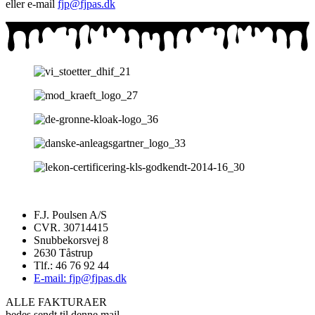
eller e-mail
fjp@fjpas.dk
F.J. Poulsen A/S
CVR. 30714415
Snubbekorsvej 8
2630 Tåstrup
Tlf.: 46 76 92 44
E-mail: fjp@fjpas.dk
ALLE FAKTURAER
bedes sendt til denne mail