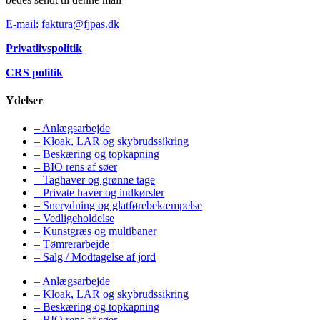
E-mail: faktura@fjpas.dk
Privatlivspolitik
CRS politik
Ydelser
– Anlægsarbejde
– Kloak, LAR og skybrudssikring
– Beskæring og topkapning
– BIO rens af søer
– Taghaver og grønne tage
– Private haver og indkørsler
– Snerydning og glatførebekæmpelse
– Vedligeholdelse
– Kunstgræs og multibaner
– Tømrerarbejde
– Salg / Modtagelse af jord
– Anlægsarbejde
– Kloak, LAR og skybrudssikring
– Beskæring og topkapning
– BIO rens af søer