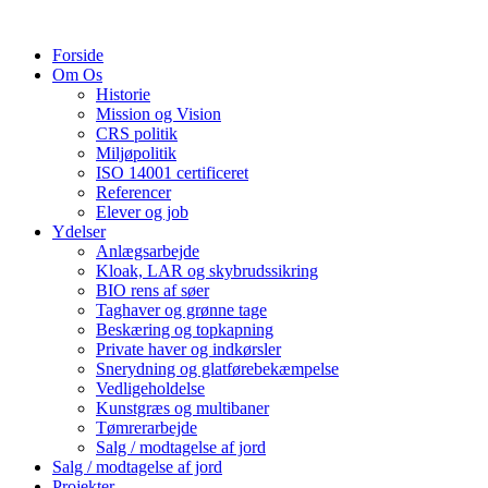
Skip
to
Forside
content
Om Os
Historie
Mission og Vision
CRS politik
Miljøpolitik
ISO 14001 certificeret
Referencer
Elever og job
Ydelser
Anlægsarbejde
Kloak, LAR og skybrudssikring
BIO rens af søer
Taghaver og grønne tage
Beskæring og topkapning
Private haver og indkørsler
Snerydning og glatførebekæmpelse
Vedligeholdelse
Kunstgræs og multibaner
Tømrerarbejde
Salg / modtagelse af jord
Salg / modtagelse af jord
Projekter