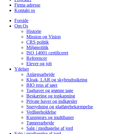
Firma adresse
Kontakt os
Forside
Om Os
Historie
Mission og Vision
CRS politik
Miljøpolitik
ISO 14001 certificeret
Referencer
Elever og job
Ydelser
Anlægsarbejde
Kloak, LAR og skybrudssikring
BIO rens af søer
Taghaver og grønne tage
Beskæring og topkapning
Private haver og indkørsler
Snerydning og glatførebekæmpelse
Vedligeholdelse
Kunstgræs og multibaner
Tømrerarbejde
Salg / modtagelse af jord
Salg / modtagelse af jord